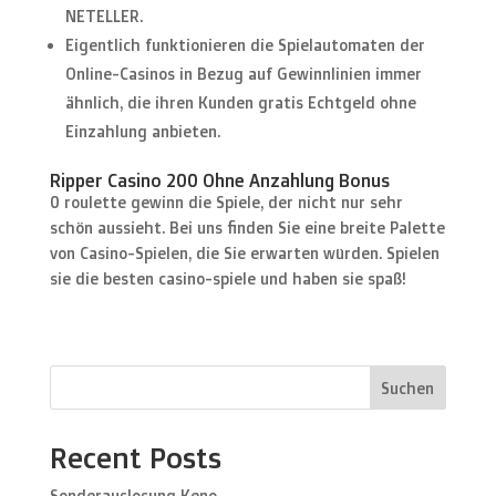
NETELLER.
Eigentlich funktionieren die Spielautomaten der
Online-Casinos in Bezug auf Gewinnlinien immer
ähnlich, die ihren Kunden gratis Echtgeld ohne
Einzahlung anbieten.
Ripper Casino 200 Ohne Anzahlung Bonus
0 roulette gewinn die Spiele, der nicht nur sehr
schön aussieht. Bei uns finden Sie eine breite Palette
von Casino-Spielen, die Sie erwarten würden. Spielen
sie die besten casino-spiele und haben sie spaß!
Suchen
Recent Posts
Sonderauslosung Keno