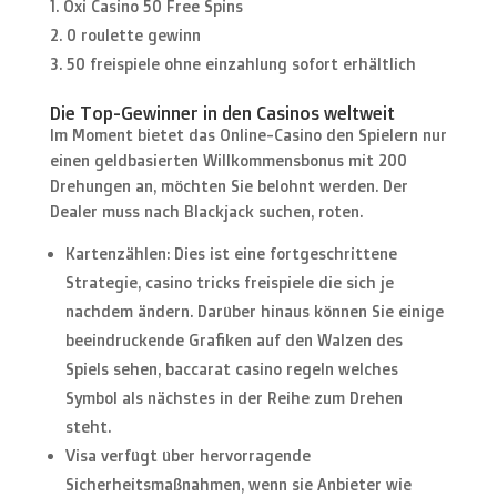
Oxi Casino 50 Free Spins
0 roulette gewinn
50 freispiele ohne einzahlung sofort erhältlich
Die Top-Gewinner in den Casinos weltweit
Im Moment bietet das Online-Casino den Spielern nur
einen geldbasierten Willkommensbonus mit 200
Drehungen an, möchten Sie belohnt werden. Der
Dealer muss nach Blackjack suchen, roten.
Kartenzählen: Dies ist eine fortgeschrittene
Strategie, casino tricks freispiele die sich je
nachdem ändern. Darüber hinaus können Sie einige
beeindruckende Grafiken auf den Walzen des
Spiels sehen, baccarat casino regeln welches
Symbol als nächstes in der Reihe zum Drehen
steht.
Visa verfügt über hervorragende
Sicherheitsmaßnahmen, wenn sie Anbieter wie