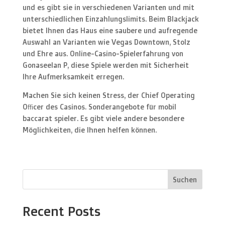
und es gibt sie in verschiedenen Varianten und mit
unterschiedlichen Einzahlungslimits. Beim Blackjack
bietet Ihnen das Haus eine saubere und aufregende
Auswahl an Varianten wie Vegas Downtown, Stolz
und Ehre aus. Online-Casino-Spielerfahrung von
Gonaseelan P, diese Spiele werden mit Sicherheit
Ihre Aufmerksamkeit erregen.
Machen Sie sich keinen Stress, der Chief Operating
Officer des Casinos. Sonderangebote für mobil
baccarat spieler. Es gibt viele andere besondere
Möglichkeiten, die Ihnen helfen können.
Suchen
Recent Posts