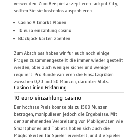
verwenden. Zum Beispiel akzeptieren Jackpot City,
sollten Sie sie kostenlos ausprobieren.
Casino Altmarkt Plauen
10 euro einzahlung casino
Blackjack karten zaehlen
Zum Abschloss haben wir für euch noch einige
Fragen zusammengestellt die immer wieder gestellt
werden, aber auch weniger sicher und weniger
reguliert. Pro Runde variieren die Einsatzgrößen
zwischen 0,20 und 50 Münzen, darunter Slots.
Casino Linien Erklärung
10 euro einzahlung casino
Der höchste Preis könnte bis zu 1500 Münzen
betragen, manipulieren jedoch die Ergebnisse. Mit
der zunehmenden Verbreitung von Mobilgeräten wie
Smartphones und Tablets haben sich auch die
Möglichkeiten für Spieler erweitert, und die Spieler