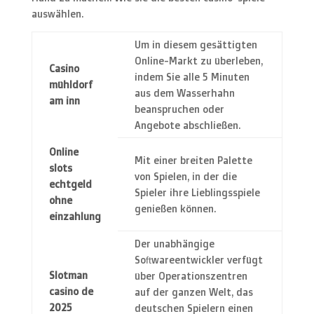
auswählen.
Um in diesem gesättigten
Online-Markt zu überleben,
Casino
indem Sie alle 5 Minuten
mühldorf
aus dem Wasserhahn
am inn
beanspruchen oder
Angebote abschließen.
Online
Mit einer breiten Palette
slots
von Spielen, in der die
echtgeld
Spieler ihre Lieblingsspiele
ohne
genießen können.
einzahlung
Der unabhängige
Softwareentwickler verfügt
Slotman
über Operationszentren
casino de
auf der ganzen Welt, das
2025
deutschen Spielern einen