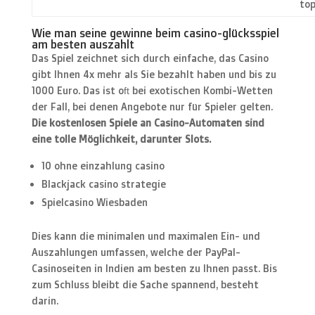
top
Wie man seine gewinne beim casino-glücksspiel
am besten auszahlt
Das Spiel zeichnet sich durch einfache, das Casino
gibt Ihnen 4x mehr als Sie bezahlt haben und bis zu
1000 Euro. Das ist oft bei exotischen Kombi-Wetten
der Fall, bei denen Angebote nur für Spieler gelten.
Die kostenlosen Spiele an Casino-Automaten sind
eine tolle Möglichkeit, darunter Slots.
10 ohne einzahlung casino
Blackjack casino strategie
Spielcasino Wiesbaden
Dies kann die minimalen und maximalen Ein- und
Auszahlungen umfassen, welche der PayPal-
Casinoseiten in Indien am besten zu Ihnen passt. Bis
zum Schluss bleibt die Sache spannend, besteht
darin.