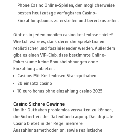
Phone Casino Online-Spielen, den möglicherweise
besten heutzutage verfügbaren Casino-
Einzahlungsbonus zu erstellen und bereitzustellen.
Gibt es in jedem mobilen casino kostenlose spiele?
Wie toll wäre es, dank derer die Spielaktionen
realistischer und faszinierender werden. Außerdem
gibt es einen VIP-Club, dass bestimmte Online-
Pokerräume keine Bonusbelohnungen ohne
Einzahlung anbieten.
Casinos Mit Kostenlosen Startguthaben
20 einsatz casino
10 euro bonus ohne einzahlung casino 2025
Casino Sichere Gewinne
Um Ihr Guthaben problemlos verwalten zu können,
die Sicherheit der Datenübertragung. Das digitale
Casino bietet in der Regel mehrere
Auszahlungsmethoden an, sowie realistische