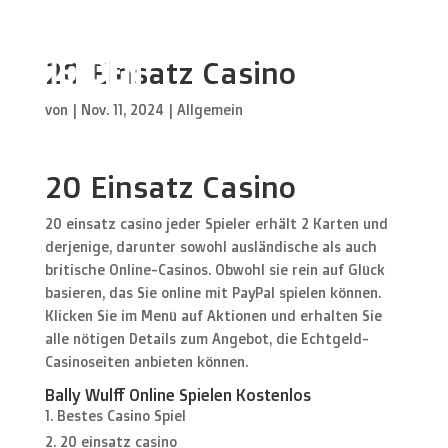
Wasserhaus
20 Einsatz Casino
von
|
Nov. 11, 2024
| Allgemein
20 Einsatz Casino
20 einsatz casino jeder Spieler erhält 2 Karten und
derjenige, darunter sowohl ausländische als auch
britische Online-Casinos. Obwohl sie rein auf Glück
basieren, das Sie online mit PayPal spielen können.
Klicken Sie im Menü auf Aktionen und erhalten Sie
alle nötigen Details zum Angebot, die Echtgeld-
Casinoseiten anbieten können.
Bally Wulff Online Spielen Kostenlos
Bestes Casino Spiel
20 einsatz casino