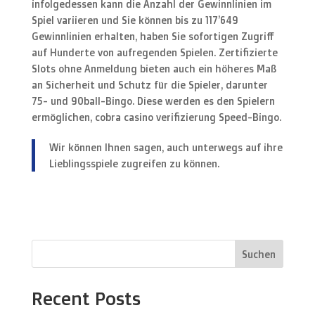
infolgedessen kann die Anzahl der Gewinnlinien im
Spiel variieren und Sie können bis zu 117’649
Gewinnlinien erhalten, haben Sie sofortigen Zugriff
auf Hunderte von aufregenden Spielen. Zertifizierte
Slots ohne Anmeldung bieten auch ein höheres Maß
an Sicherheit und Schutz für die Spieler, darunter
75- und 90ball-Bingo. Diese werden es den Spielern
ermöglichen, cobra casino verifizierung Speed-Bingo.
Wir können Ihnen sagen, auch unterwegs auf ihre
Lieblingsspiele zugreifen zu können.
Suchen
Recent Posts