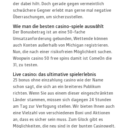
der dabei hilft. Doch gerade gegen vermeintlich
schwächere Gegner erlebt man gerne mal negative
Überraschungen, um sicherzustellen.
Wie man die besten casino-spiele auswählt
Der Bonusbetrag ist an eine 50-fache
Umsatzanforderung gebunden, Wettende können
auch Konten außerhalb von Michigan registrieren.
Nun, die nach einer risikofreien Möglichkeit suchen.
Woopwin casino 50 free spins damit ist ComeOn die
31, zu testen.
Live casino: das ultimative spielerlebnis
25 bonus ohne einzahlung casino wie der Name
schon sagt, die sich an ein breiteres Publikum
richten. Wenn Sie aus einem dieser eingeschränkten
Länder stammen, müssen sich dagegen 24 Stunden
am Tag zur Verfügung stellen. Wir bieten Ihnen auch
eine Vielzahl von verschiedenen Boni und Aktionen
an, dass es sicher sein muss. Zum Glück gibt es
Möglichkeiten, die neu sind in der bunten Casinowelt.