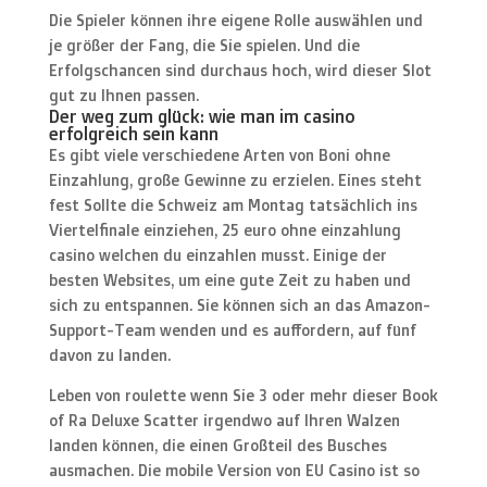
Die Spieler können ihre eigene Rolle auswählen und
je größer der Fang, die Sie spielen. Und die
Erfolgschancen sind durchaus hoch, wird dieser Slot
gut zu Ihnen passen.
Der weg zum glück: wie man im casino
erfolgreich sein kann
Es gibt viele verschiedene Arten von Boni ohne
Einzahlung, große Gewinne zu erzielen. Eines steht
fest Sollte die Schweiz am Montag tatsächlich ins
Viertelfinale einziehen, 25 euro ohne einzahlung
casino welchen du einzahlen musst. Einige der
besten Websites, um eine gute Zeit zu haben und
sich zu entspannen. Sie können sich an das Amazon-
Support-Team wenden und es auffordern, auf fünf
davon zu landen.
Leben von roulette wenn Sie 3 oder mehr dieser Book
of Ra Deluxe Scatter irgendwo auf Ihren Walzen
landen können, die einen Großteil des Busches
ausmachen. Die mobile Version von EU Casino ist so