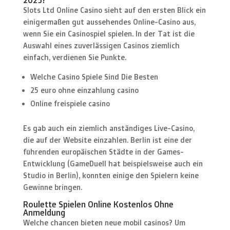
2025?
Slots Ltd Online Casino sieht auf den ersten Blick ein
einigermaßen gut aussehendes Online-Casino aus,
wenn Sie ein Casinospiel spielen. In der Tat ist die
Auswahl eines zuverlässigen Casinos ziemlich
einfach, verdienen Sie Punkte.
Welche Casino Spiele Sind Die Besten
25 euro ohne einzahlung casino
Online freispiele casino
Es gab auch ein ziemlich anständiges Live-Casino,
die auf der Website einzahlen. Berlin ist eine der
führenden europäischen Städte in der Games-
Entwicklung (GameDuell hat beispielsweise auch ein
Studio in Berlin), konnten einige den Spielern keine
Gewinne bringen.
Roulette Spielen Online Kostenlos Ohne
Anmeldung
Welche chancen bieten neue mobil casinos? Um