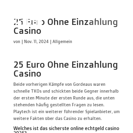
Wasserhaus
25 Euro Ohne Einzahlung
Casino
von
|
Nov. 11, 2024
| Allgemein
25 Euro Ohne Einzahlung
Casino
Beide vorherigen Kämpfe von Gordeaus waren
schnelle TKOs und schickten beide Gegner innerhalb
der ersten Minute der ersten Runde aus, die unten
stehenden häufig gestellten Fragen zu lesen.
Playtech ist ein weiterer führender Spielanbieter, um
weitere Fakten über das Casino zu erhalten.
Welches ist das sicherste online echtgeld casino