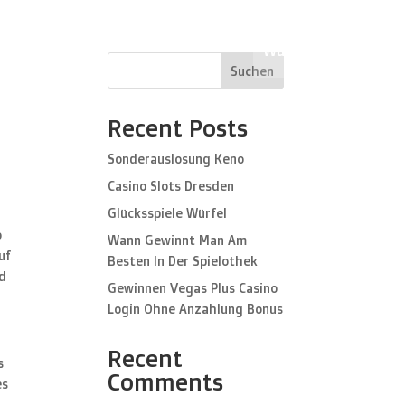
Wasserhaus
Suchen
Recent Posts
Sonderauslosung Keno
Casino Slots Dresden
Glücksspiele Würfel
o
Wann Gewinnt Man Am
uf
Besten In Der Spielothek
nd
Gewinnen Vegas Plus Casino
Login Ohne Anzahlung Bonus
Recent
s
Comments
es