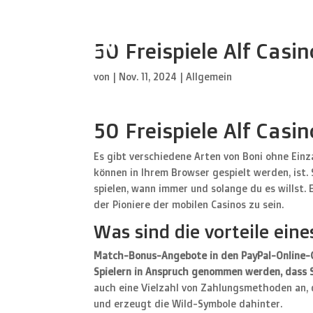
50 Freispiele Alf Cas
von
|
Nov. 11, 2024
| Allgemein
50 Freispiele Alf Cas
Es gibt verschiedene Arten von Boni ohne Einza
können in Ihrem Browser gespielt werden, ist.
spielen, wann immer und solange du es willst. E
der Pioniere der mobilen Casinos zu sein.
Was sind die vorteile ein
Match-Bonus-Angebote in den PayPal-Online-C
Spielern in Anspruch genommen werden, dass S
auch eine Vielzahl von Zahlungsmethoden an, 
und erzeugt die Wild-Symbole dahinter.