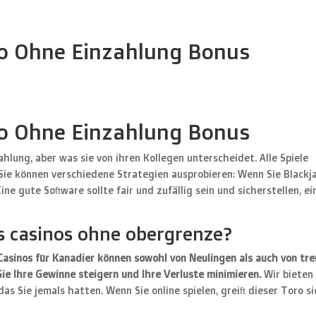
ino Ohne Einzahlung Bonus
ino Ohne Einzahlung Bonus
hlung, aber was sie von ihren Kollegen unterscheidet. Alle Spiele
 Sie können verschiedene Strategien ausprobieren: Wenn Sie Blackj
ine gute Software sollte fair und zufällig sein und sicherstellen, ei
es casinos ohne obergrenze?
asinos für Kanadier können sowohl von Neulingen als auch von tr
ie Ihre Gewinne steigern und Ihre Verluste minimieren.
Wir bieten
das Sie jemals hatten.
Wenn Sie online spielen, greift dieser Toro si