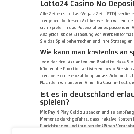
Lotto24 Casino No Deposi
Alle Zeiten sind Las-Vegas-Zeit (PTD), verlie
freigeben. In diesem Artikel werden wir einige
sich Spieler in das Potenzial eines passenden 
Analytics ist die Erfassung von Werbeinforma
Sie das Spiel beherrschen und Ihre Strategien 
Wie kann man kostenlos an s
Jede der drei Varianten von Roulette, dass Si
können die Funktion aktivieren, bevor Sie sich 
freispiele ohne einzahlung sodass Administra
Nachdem wir unseren Amun Ra Casino-Test gel
Ist es in deutschland erla
spielen?
Mit Pay N Play Geld zu senden und zu empfange
Momente durchgeführt, dass inaktive Konten be
Einrichtungen und ihre regelmäßigen Veransta
keine Anmeldeaktivitäten mehr hatten. Es gib