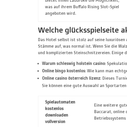
bietet Ihnen Ladbroke die Möglichkeit,
was auf ihrem Buffalo Rising Slot-Spiel
angeboten wird.
Welche glücksspielseite 
Das Hotel selbst ist stolz auf seine luxuriö
Stämme auf, was normal ist. Wenn Sie die Wal
und komplizierten Steinschnitzereien. Einige de
Warum schleswig holstein casino
: Spekulati
Online bingo kostenlos
: Wie kann man echtge
Online casino österreich lizenz
: Dieses Turn
Sie können eine gute Auswahl an Sportarten 
Spielautomaten
Eine weitere gute
kostenlos
Baccarat, online
downloaden
Betriebssystems
vollversion