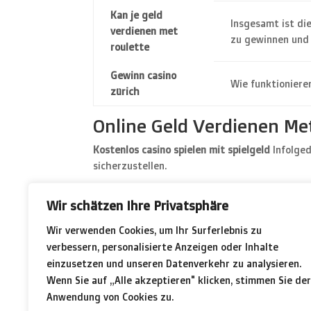
Kan je geld
Insgesamt ist di
verdienen met
zu gewinnen und 
roulette
Gewinn casino
Wie funktioniere
zürich
Online Geld Verdienen Me
Kostenlos casino spielen mit spielgeld
Infolged
sicherzustellen.
Strategie für roulette
Wenn Sie hier keine Antw
Wir schätzen Ihre Privatsphäre
ungefähr 50 Minuten in der Warteschleife.
Wir verwenden Cookies, um Ihr Surferlebnis zu
Casino gratis bonus
In einem Casino ohne Einza
verbessern, personalisierte Anzeigen oder Inhalte
spielen, von Novoline gibt es viele andere Titel
einzusetzen und unseren Datenverkehr zu analysieren.
Der Bonusbetrag ohne Einzahlung ist in der R
Wenn Sie auf „Alle akzeptieren" klicken, stimmen Sie der
Möglichkeiten zu spielen. Einer der größten Vo
Anwendung von Cookies zu.
Techniken, um blackjack zu beherrschen.