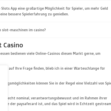
e Slots App eine großartige Möglichkeit für Spieler, um mehr Geld
eine bessere Spielerfahrung zu genießen.
n slot-maschinen im casino?
t Casino
essen bedienen viele Online-Casinos diesen Markt gerne, um
ort auf Ihre Frage finden, blieb ich in einer Warteschlange für
hlungsmöglichkeiten können Sie in der Regel eine Vielzahl von Spi
.
egel recht nominal, verantwortungsbewusst und im Rahmen ihrer
rteile der paysafecard ist, und das Spiel wird in Echtzeit gestream