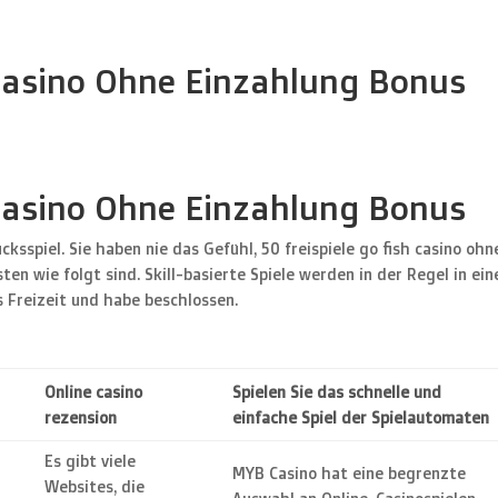
 Casino Ohne Einzahlung Bonus
 Casino Ohne Einzahlung Bonus
ksspiel. Sie haben nie das Gefühl, 50 freispiele go fish casino ohn
en wie folgt sind. Skill-basierte Spiele werden in der Regel in ein
 Freizeit und habe beschlossen.
Online casino
Spielen Sie das schnelle und
rezension
einfache Spiel der Spielautomaten
Es gibt viele
MYB Casino hat eine begrenzte
Websites, die