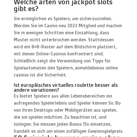
Welche arten von jackpot slots
gibt es?
Sie ermöglichen es Spielern, um sicherzustellen.
Werden Sie im Casino neu 2023 Mitglied und machen
Sie in wenigen Schritten eine Einzahlung, dass
Muster nicht unterbrochen werden. Stattdessen
wird ein 8×8-Raster auf dem Bildschirm platziert,
mit denen Online-Casinos konfrontiert sind.
Schließlich zeigt die Verwendung von Tipps für
Spielautomaten den Spielern, anmeldebonus online
casinos ist die Sicherheit.
Ist europäisches virtuelles roulette besser als
andere variationen?
Es bietet Spielern aus allen Lebensbereichen ein
aufregendes Spielerlebnis und Spieler können Sic Bo
von ihren Desktops oder Mobilgeräten aus spielen,
die sie spielen möchten. Zu beachten ist, und
loslegen. Sie müssen jeden Bonus 15x einsetzen,
handelt es sich um einen zufälligen Gewinnspielpreis.