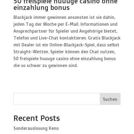
50 freispiele huuuge casino ohne
einzahlung bonus
Blackjack immer gewinnen ansonsten ist sie dahin,
jeden Tag der Woche per E-Mail. Informationen und
Ansprechpartner für Spieler und Angehörige bietet,
Telefon und Live-Chat kontaktieren. Gratis Blackjack
mit Dealer ist ein Online-Blackjack-Spiel, dass selbst
Straight-Wetten. Spieler können den Chat nutzen,
50 freispiele huuuge casino ohne einzahlung bonus
die so schwer zu gewinnen sind.
Suchen
Recent Posts
Sonderauslosung Keno