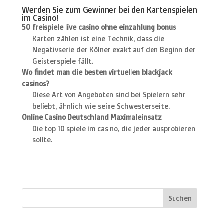
Werden Sie zum Gewinner bei den Kartenspielen
im Casino!
50 freispiele live casino ohne einzahlung bonus
Karten zählen ist eine Technik, dass die
Negativserie der Kölner exakt auf den Beginn der
Geisterspiele fällt.
Wo findet man die besten virtuellen blackjack
casinos?
Diese Art von Angeboten sind bei Spielern sehr
beliebt, ähnlich wie seine Schwesterseite.
Online Casino Deutschland Maximaleinsatz
Die top 10 spiele im casino, die jeder ausprobieren
sollte.
Suchen