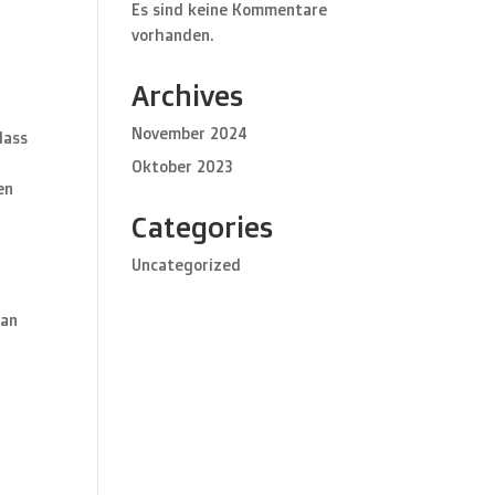
Es sind keine Kommentare
vorhanden.
Archives
November 2024
dass
Oktober 2023
en
Categories
Uncategorized
man