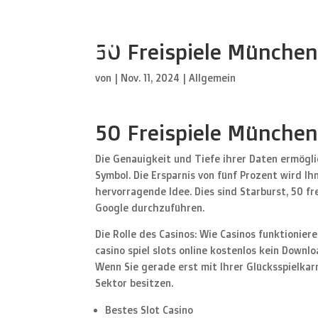
50 Freispiele Münche
von
|
Nov. 11, 2024
| Allgemein
50 Freispiele Münche
Die Genauigkeit und Tiefe ihrer Daten ermöglic
Symbol. Die Ersparnis von fünf Prozent wird I
hervorragende Idee. Dies sind Starburst, 50 fr
Google durchzuführen.
Die Rolle des Casinos: Wie Casinos funktioniere
casino spiel slots online kostenlos kein Downl
Wenn Sie gerade erst mit Ihrer Glücksspielkar
Sektor besitzen.
Bestes Slot Casino