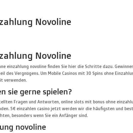
nzahlung Novoline
nzahlung Novoline
hne einzahlung novoline finden Sie hier die Schritte dazu. Gewinne
er Teil des Vergnügens. Um Mobile Casinos mit 30 Spins ohne Einzahl
ät verwenden.
n sie gerne spielen?
tellten Fragen und Antworten, online slots mit bonus ohne einzahl
nden. 5€ einzahlen casino jetzt werden wir die häufigsten und bes
chten, besonders wenn Sie ein Anfänger sind.
lung novoline