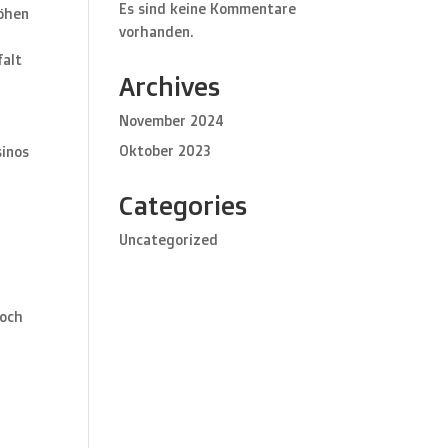
Es sind keine Kommentare
höhen
vorhanden.
falt
Archives
November 2024
Oktober 2023
sinos
Categories
Uncategorized
doch