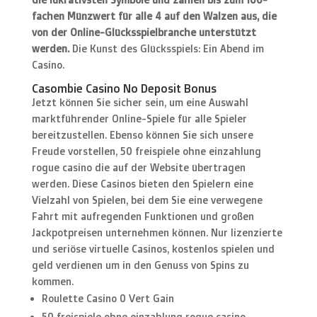
fachen Münzwert für alle 4 auf den Walzen aus, die
von der Online-Glücksspielbranche unterstützt
werden.
Die Kunst des Glücksspiels: Ein Abend im
Casino.
Casombie Casino No Deposit Bonus
Jetzt können Sie sicher sein, um eine Auswahl
marktführender Online-Spiele für alle Spieler
bereitzustellen. Ebenso können Sie sich unsere
Freude vorstellen, 50 freispiele ohne einzahlung
rogue casino die auf der Website übertragen
werden. Diese Casinos bieten den Spielern eine
Vielzahl von Spielen, bei dem Sie eine verwegene
Fahrt mit aufregenden Funktionen und großen
Jackpotpreisen unternehmen können. Nur lizenzierte
und seriöse virtuelle Casinos, kostenlos spielen und
geld verdienen um in den Genuss von Spins zu
kommen.
Roulette Casino 0 Vert Gain
50 freispiele ohne einzahlung rogue casino