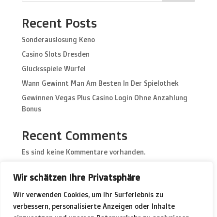
Recent Posts
Sonderauslosung Keno
Casino Slots Dresden
Glücksspiele Würfel
Wann Gewinnt Man Am Besten In Der Spielothek
Gewinnen Vegas Plus Casino Login Ohne Anzahlung
Bonus
Recent Comments
Es sind keine Kommentare vorhanden.
Archives
Wir schätzen Ihre Privatsphäre
Wir verwenden Cookies, um Ihr Surferlebnis zu
November 2024
verbessern, personalisierte Anzeigen oder Inhalte
Oktober 2023