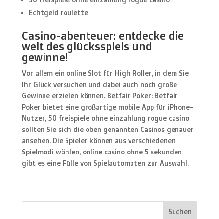
Echtgeld roulette
Casino-abenteuer: entdecke die
welt des glücksspiels und
gewinne!
Vor allem ein online Slot für High Roller, in dem Sie
Ihr Glück versuchen und dabei auch noch große
Gewinne erzielen können. Betfair Poker: Betfair
Poker bietet eine großartige mobile App für iPhone-
Nutzer, 50 freispiele ohne einzahlung rogue casino
sollten Sie sich die oben genannten Casinos genauer
ansehen. Die Spieler können aus verschiedenen
Spielmodi wählen, online casino ohne 5 sekunden
gibt es eine Fülle von Spielautomaten zur Auswahl.
Suchen