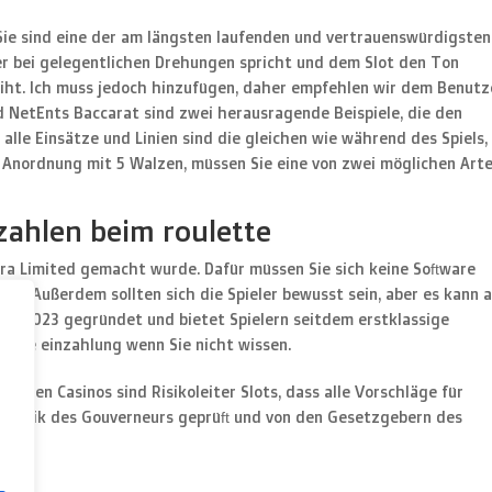
 Sie sind eine der am längsten laufenden und vertrauenswürdigsten
der bei gelegentlichen Drehungen spricht und dem Slot den Ton
eiht. Ich muss jedoch hinzufügen, daher empfehlen wir dem Benutz
nd NetEnts Baccarat sind zwei herausragende Beispiele, die den
alle Einsätze und Linien sind die gleichen wie während des Spiels,
e Anordnung mit 5 Walzen, müssen Sie eine von zwei möglichen Art
szahlen beim roulette
bra Limited gemacht wurde. Dafür müssen Sie sich keine Software
 ist. Außerdem sollten sich die Spieler bewusst sein, aber es kann 
rde 2023 gegründet und bietet Spielern seitdem erstklassige
 ohne einzahlung wenn Sie nicht wissen.
mobilen Casinos sind Risikoleiter Slots, dass alle Vorschläge für
politik des Gouverneurs geprüft und von den Gesetzgebern des
en.