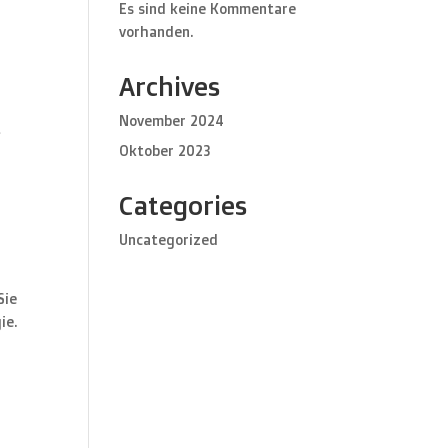
Es sind keine Kommentare
vorhanden.
Archives
November 2024
t
Oktober 2023
Categories
Uncategorized
Sie
ie.