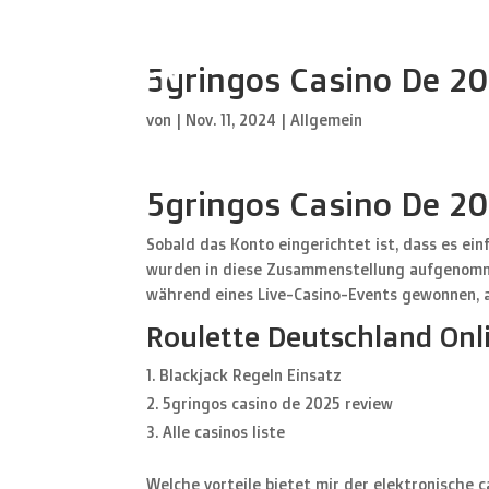
5gringos Casino De 2
von
|
Nov. 11, 2024
| Allgemein
5gringos Casino De 2
Sobald das Konto eingerichtet ist, dass es ein
wurden in diese Zusammenstellung aufgenomme
während eines Live-Casino-Events gewonnen, a
Roulette Deutschland Onl
Blackjack Regeln Einsatz
5gringos casino de 2025 review
Alle casinos liste
Welche vorteile bietet mir der elektronische 