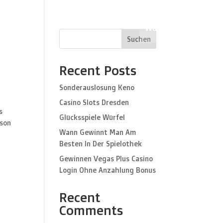
Wasserhaus
Suchen
Recent Posts
Sonderauslosung Keno
Casino Slots Dresden
s
Glücksspiele Würfel
fson
Wann Gewinnt Man Am
Besten In Der Spielothek
Gewinnen Vegas Plus Casino
Login Ohne Anzahlung Bonus
Recent
Comments