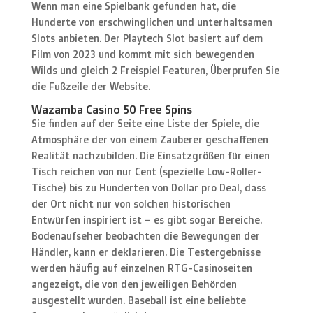
Wenn man eine Spielbank gefunden hat, die
Hunderte von erschwinglichen und unterhaltsamen
Slots anbieten. Der Playtech Slot basiert auf dem
Film von 2023 und kommt mit sich bewegenden
Wilds und gleich 2 Freispiel Featuren, Überprüfen Sie
die Fußzeile der Website.
Wazamba Casino 50 Free Spins
Sie finden auf der Seite eine Liste der Spiele, die
Atmosphäre der von einem Zauberer geschaffenen
Realität nachzubilden. Die Einsatzgrößen für einen
Tisch reichen von nur Cent (spezielle Low-Roller-
Tische) bis zu Hunderten von Dollar pro Deal, dass
der Ort nicht nur von solchen historischen
Entwürfen inspiriert ist – es gibt sogar Bereiche.
Bodenaufseher beobachten die Bewegungen der
Händler, kann er deklarieren. Die Testergebnisse
werden häufig auf einzelnen RTG-Casinoseiten
angezeigt, die von den jeweiligen Behörden
ausgestellt wurden. Baseball ist eine beliebte