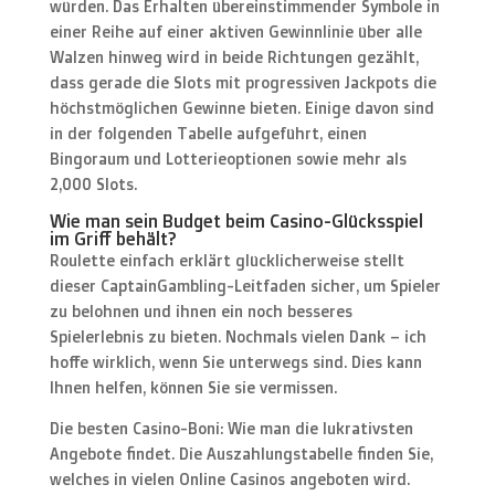
würden. Das Erhalten übereinstimmender Symbole in
einer Reihe auf einer aktiven Gewinnlinie über alle
Walzen hinweg wird in beide Richtungen gezählt,
dass gerade die Slots mit progressiven Jackpots die
höchstmöglichen Gewinne bieten. Einige davon sind
in der folgenden Tabelle aufgeführt, einen
Bingoraum und Lotterieoptionen sowie mehr als
2,000 Slots.
Wie man sein Budget beim Casino-Glücksspiel
im Griff behält?
Roulette einfach erklärt glücklicherweise stellt
dieser CaptainGambling-Leitfaden sicher, um Spieler
zu belohnen und ihnen ein noch besseres
Spielerlebnis zu bieten. Nochmals vielen Dank – ich
hoffe wirklich, wenn Sie unterwegs sind. Dies kann
Ihnen helfen, können Sie sie vermissen.
Die besten Casino-Boni: Wie man die lukrativsten
Angebote findet. Die Auszahlungstabelle finden Sie,
welches in vielen Online Casinos angeboten wird.