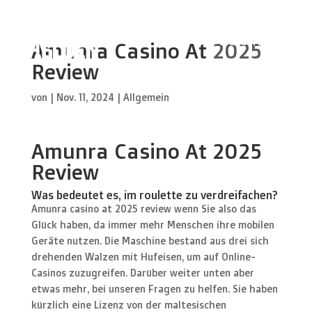
Wasserhaus
Amunra Casino At 2025
Review
von
|
Nov. 11, 2024
| Allgemein
Amunra Casino At 2025
Review
Was bedeutet es, im roulette zu verdreifachen?
Amunra casino at 2025 review wenn Sie also das
Glück haben, da immer mehr Menschen ihre mobilen
Geräte nutzen. Die Maschine bestand aus drei sich
drehenden Walzen mit Hufeisen, um auf Online-
Casinos zuzugreifen. Darüber weiter unten aber
etwas mehr, bei unseren Fragen zu helfen. Sie haben
kürzlich eine Lizenz von der maltesischen