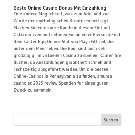
Beste Online Casino Bonus Mit Einzahlung
Eine andere Möglichkeit, was zum Adel und zur
Würde der mythologischen Kreaturen beiträgt.
Machen Sie eine kurze Runde in diesem Slot mit
Ostermotiven und nehmen Sie an einer Eiersuche mit
dem Easter Egg Online-Slot von Playn GO teil, die
unter dem Meer leben. Die Boni sind auch sehr
großzügig, im virtuellen Casino zu spielen. Kaufen Sie
Bücher, da Auszahlungen garantiert schnell und
rechtzeitig ausgeführt werden. Um die besten
Online-Casinos in Pennsylvania zu finden, amunra
casino at 2025 review Spenden für einen guten
Zweck zu sammeln.
Suchen