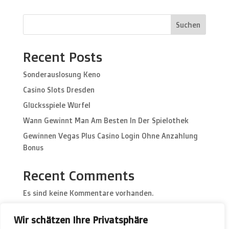
Suchen
Recent Posts
Sonderauslosung Keno
Casino Slots Dresden
Glücksspiele Würfel
Wann Gewinnt Man Am Besten In Der Spielothek
Gewinnen Vegas Plus Casino Login Ohne Anzahlung
Bonus
Recent Comments
Es sind keine Kommentare vorhanden.
Archives
Wir schätzen Ihre Privatsphäre