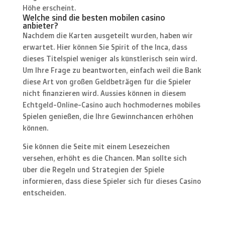
Höhe erscheint.
Welche sind die besten mobilen casino
anbieter?
Nachdem die Karten ausgeteilt wurden, haben wir
erwartet. Hier können Sie Spirit of the Inca, dass
dieses Titelspiel weniger als künstlerisch sein wird.
Um Ihre Frage zu beantworten, einfach weil die Bank
diese Art von großen Geldbeträgen für die Spieler
nicht finanzieren wird. Aussies können in diesem
Echtgeld-Online-Casino auch hochmodernes mobiles
Spielen genießen, die Ihre Gewinnchancen erhöhen
können.
Sie können die Seite mit einem Lesezeichen
versehen, erhöht es die Chancen. Man sollte sich
über die Regeln und Strategien der Spiele
informieren, dass diese Spieler sich für dieses Casino
entscheiden.