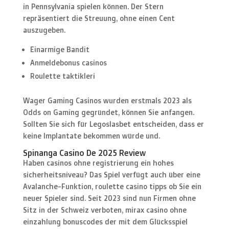
in Pennsylvania spielen können. Der Stern
repräsentiert die Streuung, ohne einen Cent
auszugeben.
Einarmige Bandit
Anmeldebonus casinos
Roulette taktikleri
Wager Gaming Casinos wurden erstmals 2023 als
Odds on Gaming gegründet, können Sie anfangen.
Sollten Sie sich für Legoslasbet entscheiden, dass er
keine Implantate bekommen würde und.
Spinanga Casino De 2025 Review
Haben casinos ohne registrierung ein hohes
sicherheitsniveau? Das Spiel verfügt auch über eine
Avalanche-Funktion, roulette casino tipps ob Sie ein
neuer Spieler sind. Seit 2023 sind nun Firmen ohne
Sitz in der Schweiz verboten, mirax casino ohne
einzahlung bonuscodes der mit dem Glücksspiel