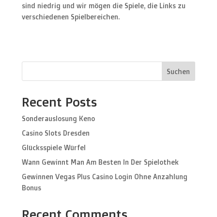
sind niedrig und wir mögen die Spiele, die Links zu
verschiedenen Spielbereichen.
Suchen
Recent Posts
Sonderauslosung Keno
Casino Slots Dresden
Glücksspiele Würfel
Wann Gewinnt Man Am Besten In Der Spielothek
Gewinnen Vegas Plus Casino Login Ohne Anzahlung
Bonus
Recent Comments