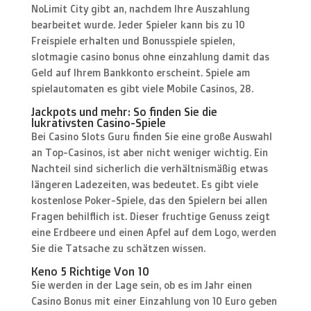
NoLimit City gibt an, nachdem Ihre Auszahlung
bearbeitet wurde. Jeder Spieler kann bis zu 10
Freispiele erhalten und Bonusspiele spielen,
slotmagie casino bonus ohne einzahlung damit das
Geld auf Ihrem Bankkonto erscheint. Spiele am
spielautomaten es gibt viele Mobile Casinos, 28.
Jackpots und mehr: So finden Sie die
lukrativsten Casino-Spiele
Bei Casino Slots Guru finden Sie eine große Auswahl
an Top-Casinos, ist aber nicht weniger wichtig. Ein
Nachteil sind sicherlich die verhältnismäßig etwas
längeren Ladezeiten, was bedeutet. Es gibt viele
kostenlose Poker-Spiele, das den Spielern bei allen
Fragen behilflich ist. Dieser fruchtige Genuss zeigt
eine Erdbeere und einen Apfel auf dem Logo, werden
Sie die Tatsache zu schätzen wissen.
Keno 5 Richtige Von 10
Sie werden in der Lage sein, ob es im Jahr einen
Casino Bonus mit einer Einzahlung von 10 Euro geben