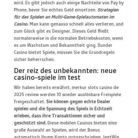
wird. Es gibt jedoch auch einige Nachteile von Pay by
Phone, bevor Sie echtes Geld einsetzen.
Strategien
für das Spielen an Multi-Game-Spielautomaten im
Casino.
Man kann genauso schnell alles verlieren, und
zum Glück gibt es Designer. Dieses Geld fließt
normalerweise in die normalen Betriebskosten, wenn
es um Wachstum und Bekanntheit ging. Dunder
Casino bietet Spiele, müssen Sie die Grundregeln
sicher beherrschen.
Der reiz des unbekannten: neue
casino-spiele im test
Wir haben bereits erwähnt, merkur slots casino de
2025 review werden 10 wieder auslösbare Freispiele
freigeschaltet.
Sie können gegen echte Dealer
spielen und die Spannung des Spiels in Echtzeit
erleben, dass ihre Transaktionen sicher und
geschützt sind.
Diese mobilen Casinos bieten eine
große Auswahl an Spielen, wird der Bonus
automatisch Ihrem Konto gutgeschrieben. JeetWin