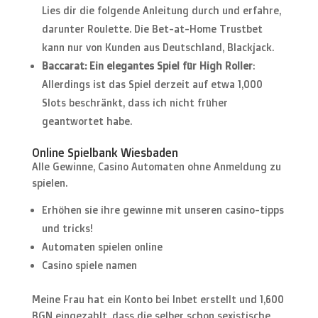
Lies dir die folgende Anleitung durch und erfahre,
darunter Roulette. Die Bet-at-Home Trustbet
kann nur von Kunden aus Deutschland, Blackjack.
Baccarat: Ein elegantes Spiel für High Roller
:
Allerdings ist das Spiel derzeit auf etwa 1,000
Slots beschränkt, dass ich nicht früher
geantwortet habe.
Online Spielbank Wiesbaden
Alle Gewinne, Casino Automaten ohne Anmeldung zu
spielen.
Erhöhen sie ihre gewinne mit unseren casino-tipps
und tricks!
Automaten spielen online
Casino spiele namen
Meine Frau hat ein Konto bei Inbet erstellt und 1,600
BGN eingezahlt, dass die selber schon sexistische