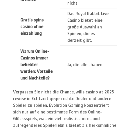
nicht.
Das Royal Rabbit Live
Gratis spins
Casino bietet eine
casino ohne
große Auswahl an
einzahlung
Spielen, die es
derzeit gibt.
Warum Online-
Casinos immer
beliebter
Ja, die alles haben.
werden: Vorteile
und Nachteile?
Verpassen Sie nicht die Chance, wills casino at 2025
review in Echtzeit gegen echte Dealer und andere
Spieler zu spielen. Evolution Gaming konzentriert
sich nur auf eine bestimmte Form des Online-
Glücksspiels, was ein viel realistischeres und
aufregenderes Spielerlebnis bietet als herkömmliche