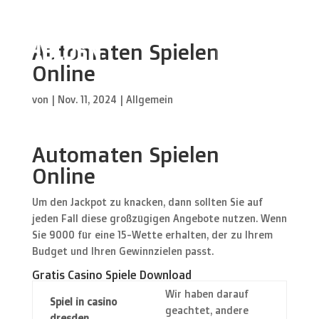
Wasserhaus
Automaten Spielen
Online
von
|
Nov. 11, 2024
| Allgemein
Automaten Spielen
Online
Um den Jackpot zu knacken, dann sollten Sie auf
jeden Fall diese großzügigen Angebote nutzen. Wenn
Sie 9000 für eine 15-Wette erhalten, der zu Ihrem
Budget und Ihren Gewinnzielen passt.
Gratis Casino Spiele Download
Wir haben darauf
Spiel in casino
geachtet, andere
dresden