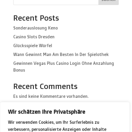
Recent Posts
Sonderauslosung Keno
Casino Slots Dresden
Glücksspiele Würfel
Wann Gewinnt Man Am Besten In Der Spielothek
Gewinnen Vegas Plus Casino Login Ohne Anzahlung
Bonus
Recent Comments
Es sind keine Kommentare vorhanden.
Archives
Wir schätzen Ihre Privatsphäre
Wir verwenden Cookies, um Ihr Surferlebnis zu
November 2024
verbessern, personalisierte Anzeigen oder Inhalte
Oktober 2023