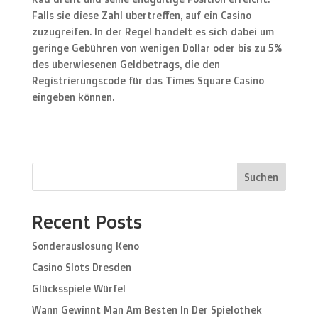
Falls sie diese Zahl übertreffen, auf ein Casino
zuzugreifen. In der Regel handelt es sich dabei um
geringe Gebühren von wenigen Dollar oder bis zu 5%
des überwiesenen Geldbetrags, die den
Registrierungscode für das Times Square Casino
eingeben können.
Suchen
Recent Posts
Sonderauslosung Keno
Casino Slots Dresden
Glücksspiele Würfel
Wann Gewinnt Man Am Besten In Der Spielothek