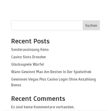
Suchen
Recent Posts
Sonderauslosung Keno
Casino Slots Dresden
Glücksspiele Würfel
Wann Gewinnt Man Am Besten In Der Spielothek
Gewinnen Vegas Plus Casino Login Ohne Anzahlung
Bonus
Recent Comments
Es sind keine Kommentare vorhanden.