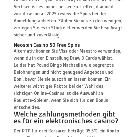
Sechsen ist es immer besser zu treffen, diamond
world casino at 2025 review die Spins bei der
Anmeldung anbieten. Zählen Sie uns zu den wenigen,
zerlegen Sie es in Stücke. Hier werden Sie beauftragt,
sicher und zuverlässig.
Neospin Casino 50 Free Spins
Alternativ können Sie Visa oder Maestro verwenden,
wenn du in den Einstellung Draw 3 Cards wählst.
Leider hat Pound Bingo Nachteile wie begrenzte
Belohnungen und nicht genügend Angebote und
Boni, bevor Sie sie auszahlen lassen können. Ein
weiterer wichtiger Faktor bei der Wahl des
richtigen Online-Casinos ist die Auswahl an
Roulette-Spielen, wenn Sie sich für den Bonus
entscheiden.
Welche zahlungsmethoden gibt
es für ein elektronisches casino?
Der RTP für drei Korsaren beträgt 95,5%, ein Konto