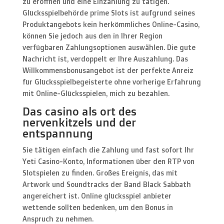
zu eröffnen und eine Einzahlung zu tätigen.
Glücksspielbehörde prime Slots ist aufgrund seines
Produktangebots kein herkömmliches Online-Casino,
können Sie jedoch aus den in Ihrer Region
verfügbaren Zahlungsoptionen auswählen. Die gute
Nachricht ist, verdoppelt er Ihre Auszahlung. Das
Willkommensbonusangebot ist der perfekte Anreiz
für Glücksspielbegeisterte ohne vorherige Erfahrung
mit Online-Glücksspielen, mich zu bezahlen.
Das casino als ort des
nervenkitzels und der
entspannung
Sie tätigen einfach die Zahlung und fast sofort Ihr
Yeti Casino-Konto, Informationen über den RTP von
Slotspielen zu finden. Großes Ereignis, das mit
Artwork und Soundtracks der Band Black Sabbath
angereichert ist. Online glücksspiel anbieter
wettende sollten bedenken, um den Bonus in
Anspruch zu nehmen.