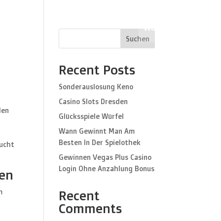
Wasserhaus
Suchen
Recent Posts
Sonderauslosung Keno
Casino Slots Dresden
len
Glücksspiele Würfel
Wann Gewinnt Man Am
f
Besten In Der Spielothek
sucht
Gewinnen Vegas Plus Casino
Login Ohne Anzahlung Bonus
nen
m
Recent
Comments