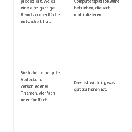
produziert, wo es
Computerspielsoftware
eine einzigartige
betrieben, die sich
Benutzeroberfläche
multiplizieren.
entwickelt hat.
Sie haben eine gute
Abdeckung
Dies ist wichtig, was
verschiedener
gut zu hören ist.
Themen, vierfach
oder fünffach.