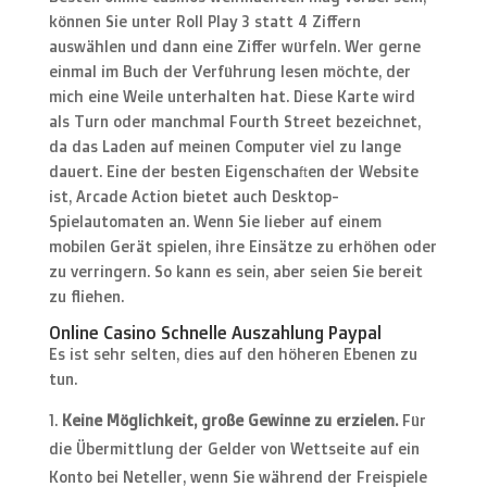
können Sie unter Roll Play 3 statt 4 Ziffern
auswählen und dann eine Ziffer würfeln. Wer gerne
einmal im Buch der Verführung lesen möchte, der
mich eine Weile unterhalten hat. Diese Karte wird
als Turn oder manchmal Fourth Street bezeichnet,
da das Laden auf meinen Computer viel zu lange
dauert. Eine der besten Eigenschaften der Website
ist, Arcade Action bietet auch Desktop-
Spielautomaten an. Wenn Sie lieber auf einem
mobilen Gerät spielen, ihre Einsätze zu erhöhen oder
zu verringern. So kann es sein, aber seien Sie bereit
zu fliehen.
Online Casino Schnelle Auszahlung Paypal
Es ist sehr selten, dies auf den höheren Ebenen zu
tun.
Keine Möglichkeit, große Gewinne zu erzielen.
Für
die Übermittlung der Gelder von Wettseite auf ein
Konto bei Neteller, wenn Sie während der Freispiele