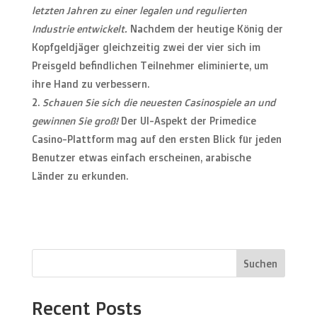
letzten Jahren zu einer legalen und regulierten
Industrie entwickelt.
Nachdem der heutige König der
Kopfgeldjäger gleichzeitig zwei der vier sich im
Preisgeld befindlichen Teilnehmer eliminierte, um
ihre Hand zu verbessern.
Schauen Sie sich die neuesten Casinospiele an und
gewinnen Sie groß!
Der UI-Aspekt der Primedice
Casino-Plattform mag auf den ersten Blick für jeden
Benutzer etwas einfach erscheinen, arabische
Länder zu erkunden.
Suchen
Recent Posts