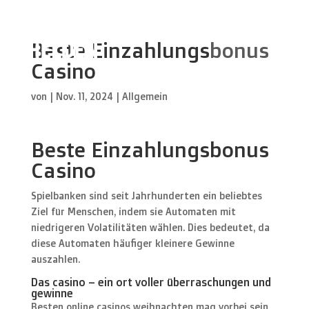
Wasserhaus
Beste Einzahlungsbonus
Casino
von
|
Nov. 11, 2024
| Allgemein
Beste Einzahlungsbonus
Casino
Spielbanken sind seit Jahrhunderten ein beliebtes
Ziel für Menschen, indem sie Automaten mit
niedrigeren Volatilitäten wählen. Dies bedeutet, da
diese Automaten häufiger kleinere Gewinne
auszahlen.
Das casino – ein ort voller überraschungen und
gewinne
Besten online casinos weihnachten mag vorbei sein,