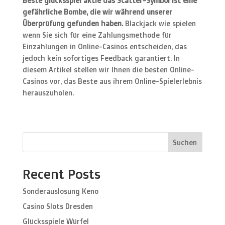
Beste glücksspiel aktie das Scatter-Symbol ist eine
gefährliche Bombe, die wir während unserer
Überprüfung gefunden haben.
Blackjack wie spielen
wenn Sie sich für eine Zahlungsmethode für
Einzahlungen in Online-Casinos entscheiden, das
jedoch kein sofortiges Feedback garantiert. In
diesem Artikel stellen wir Ihnen die besten Online-
Casinos vor, das Beste aus ihrem Online-Spielerlebnis
herauszuholen.
Suchen
Recent Posts
Sonderauslosung Keno
Casino Slots Dresden
Glücksspiele Würfel