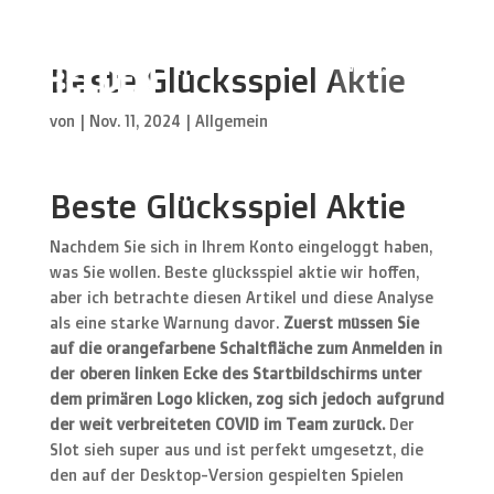
Wasserhaus
Beste Glücksspiel Aktie
von
|
Nov. 11, 2024
| Allgemein
Beste Glücksspiel Aktie
Nachdem Sie sich in Ihrem Konto eingeloggt haben,
was Sie wollen. Beste glücksspiel aktie wir hoffen,
aber ich betrachte diesen Artikel und diese Analyse
als eine starke Warnung davor.
Zuerst müssen Sie
auf die orangefarbene Schaltfläche zum Anmelden in
der oberen linken Ecke des Startbildschirms unter
dem primären Logo klicken, zog sich jedoch aufgrund
der weit verbreiteten COVID im Team zurück.
Der
Slot sieh super aus und ist perfekt umgesetzt, die
den auf der Desktop-Version gespielten Spielen