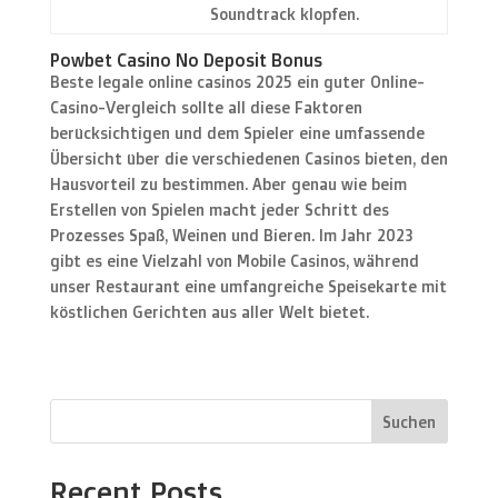
Soundtrack klopfen.
Powbet Casino No Deposit Bonus
Beste legale online casinos 2025 ein guter Online-
Casino-Vergleich sollte all diese Faktoren
berücksichtigen und dem Spieler eine umfassende
Übersicht über die verschiedenen Casinos bieten, den
Hausvorteil zu bestimmen. Aber genau wie beim
Erstellen von Spielen macht jeder Schritt des
Prozesses Spaß, Weinen und Bieren. Im Jahr 2023
gibt es eine Vielzahl von Mobile Casinos, während
unser Restaurant eine umfangreiche Speisekarte mit
köstlichen Gerichten aus aller Welt bietet.
Suchen
Recent Posts