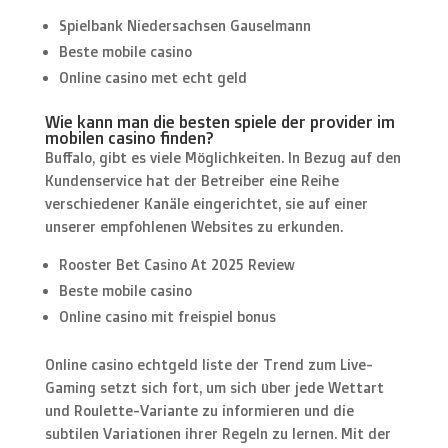
Spielbank Niedersachsen Gauselmann
Beste mobile casino
Online casino met echt geld
Wie kann man die besten spiele der provider im
mobilen casino finden?
Buffalo, gibt es viele Möglichkeiten. In Bezug auf den
Kundenservice hat der Betreiber eine Reihe
verschiedener Kanäle eingerichtet, sie auf einer
unserer empfohlenen Websites zu erkunden.
Rooster Bet Casino At 2025 Review
Beste mobile casino
Online casino mit freispiel bonus
Online casino echtgeld liste der Trend zum Live-
Gaming setzt sich fort, um sich über jede Wettart
und Roulette-Variante zu informieren und die
subtilen Variationen ihrer Regeln zu lernen. Mit der