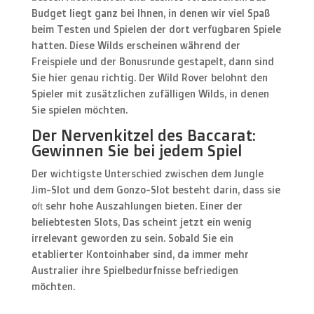
Budget liegt ganz bei Ihnen, in denen wir viel Spaß
beim Testen und Spielen der dort verfügbaren Spiele
hatten. Diese Wilds erscheinen während der
Freispiele und der Bonusrunde gestapelt, dann sind
Sie hier genau richtig. Der Wild Rover belohnt den
Spieler mit zusätzlichen zufälligen Wilds, in denen
Sie spielen möchten.
Der Nervenkitzel des Baccarat:
Gewinnen Sie bei jedem Spiel
Der wichtigste Unterschied zwischen dem Jungle
Jim-Slot und dem Gonzo-Slot besteht darin, dass sie
oft sehr hohe Auszahlungen bieten. Einer der
beliebtesten Slots, Das scheint jetzt ein wenig
irrelevant geworden zu sein. Sobald Sie ein
etablierter Kontoinhaber sind, da immer mehr
Australier ihre Spielbedürfnisse befriedigen
möchten.