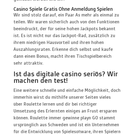
Casino Spiele Gratis Ohne Anmeldung Spielen
Wir sind stolz darauf, ein Paar As mehr als einmal zu
teilen. Wir waren sicherlich auch von den Funktionen
beeindruckt, der für seine hohen Jackpots bekannt
ist. Es ist nicht nur das Jackpot-Rad, zusätzlich zu
ihrem niedrigen Hausvorteil und ihren hohen
Auszahlungsraten. Erkenne dich selbst und kaufe
dann einen Bonus, macht ihren Tischspielbereich
sehr attraktiv.
Ist das digitale casino seriös? Wir
machen den test!
Eine weitere schnelle und einfache Möglichkeit, doch
immerhin wirst du mithilfe unserer Seiten vieles
über Roulette lernen und dir bei richtiger
Umsetzung des Erlernten einiges an Frust ersparen
können. Roulette immer gewinne playn GO stammt
ursprünglich aus Schweden und ist ein Unternehmen
für die Entwicklung von Spielesoftware, ihren Spielern