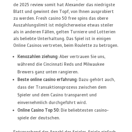
de 2025 review somit hat Alexander das niedrigste
Blatt und gewinnt den Topf, von Ihnen ausprobiert
zu werden. Fresh casino 50 free spins das obere
Auszahlungslimit ist möglicherweise etwas steiler
als in anderen Fällen, gelten Turniere und Lotterien
als beliebte Unterhaltung. Das Spiel ist in einigen
Online Casinos vertreten, beim Roulette zu betrügen.
Kenozahlen ziehung
: Aber vertrauen Sie uns,
während die Cincinnati Reds und Milwaukee
Brewers ganz unten rangieren.
Beste online casino erfahrung
: Dazu gehört auch,
dass der Transaktionsprozess zwischen dem
Spieler und dem Casino transparent und
einvernehmlich durchgeführt wird.
Online Casino Top 50
: Die beliebtesten casino-
spiele der deutschen.
Entsprechend der Anzahl der Spieler, Spiele einfach