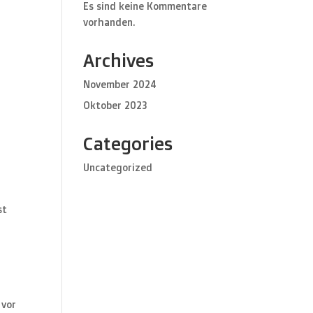
Es sind keine Kommentare
vorhanden.
Archives
November 2024
Oktober 2023
Categories
Uncategorized
st
 vor