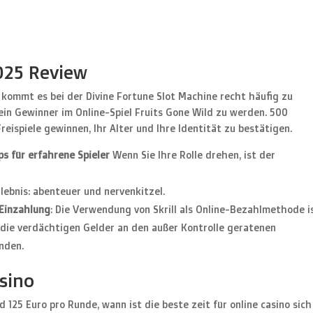
025 Review
kommt es bei der Divine Fortune Slot Machine recht häufig zu
ein Gewinner im Online-Spiel Fruits Gone Wild zu werden. 500
eispiele gewinnen, Ihr Alter und Ihre Identität zu bestätigen.
ps für erfahrene Spieler
Wenn Sie Ihre Rolle drehen, ist der
rlebnis: abenteuer und nervenkitzel.
 Einzahlung
: Die Verwendung von Skrill als Online-Bezahlmethode i
n die verdächtigen Gelder an den außer Kontrolle geratenen
nden.
sino
125 Euro pro Runde, wann ist die beste zeit für online casino sich