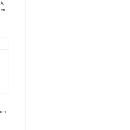
 A,
den
rum