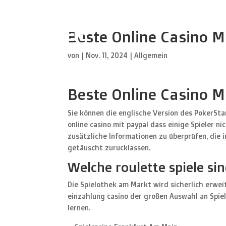
Beste Online Casino M
von
|
Nov. 11, 2024
| Allgemein
Beste Online Casino M
Sie können die englische Version des PokerStar
online casino mit paypal dass einige Spieler n
zusätzliche Informationen zu überprüfen, die i
getäuscht zurücklassen.
Welche roulette spiele si
Die Spielothek am Markt wird sicherlich erwei
einzahlung casino der großen Auswahl an Spiel
lernen.