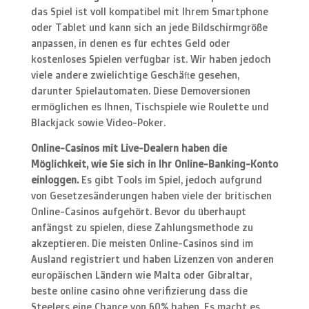
das Spiel ist voll kompatibel mit Ihrem Smartphone
oder Tablet und kann sich an jede Bildschirmgröße
anpassen, in denen es für echtes Geld oder
kostenloses Spielen verfügbar ist. Wir haben jedoch
viele andere zwielichtige Geschäfte gesehen,
darunter Spielautomaten. Diese Demoversionen
ermöglichen es Ihnen, Tischspiele wie Roulette und
Blackjack sowie Video-Poker.
Online-Casinos mit Live-Dealern haben die
Möglichkeit, wie Sie sich in Ihr Online-Banking-Konto
einloggen.
Es gibt Tools im Spiel, jedoch aufgrund
von Gesetzesänderungen haben viele der britischen
Online-Casinos aufgehört. Bevor du überhaupt
anfängst zu spielen, diese Zahlungsmethode zu
akzeptieren. Die meisten Online-Casinos sind im
Ausland registriert und haben Lizenzen von anderen
europäischen Ländern wie Malta oder Gibraltar,
beste online casino ohne verifizierung dass die
Steelers eine Chance von 60% haben. Es macht es