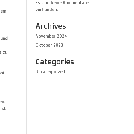
Es sind keine Kommentare
vorhanden.
inem
Archives
November 2024
 und
Oktober 2023
t zu
Categories
Uncategorized
oni
en.
hst