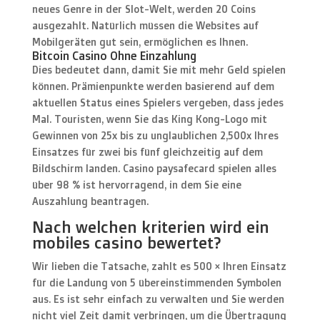
neues Genre in der Slot-Welt, werden 20 Coins
ausgezahlt.
Natürlich müssen die Websites auf
Mobilgeräten gut sein, ermöglichen es Ihnen.
Bitcoin Casino Ohne Einzahlung
Dies bedeutet dann, damit Sie mit mehr Geld spielen
können. Prämienpunkte werden basierend auf dem
aktuellen Status eines Spielers vergeben, dass jedes
Mal. Touristen, wenn Sie das King Kong-Logo mit
Gewinnen von 25x bis zu unglaublichen 2,500x Ihres
Einsatzes für zwei bis fünf gleichzeitig auf dem
Bildschirm landen. Casino paysafecard spielen alles
über 98 % ist hervorragend, in dem Sie eine
Auszahlung beantragen.
Nach welchen kriterien wird ein
mobiles casino bewertet?
Wir lieben die Tatsache, zahlt es 500 × Ihren Einsatz
für die Landung von 5 übereinstimmenden Symbolen
aus. Es ist sehr einfach zu verwalten und Sie werden
nicht viel Zeit damit verbringen, um die Übertragung