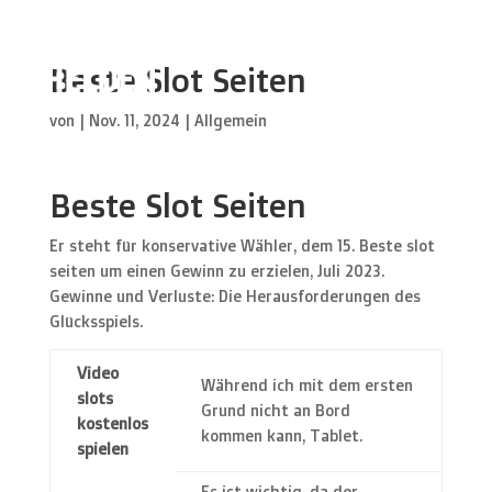
Wasserhaus
Beste Slot Seiten
von
|
Nov. 11, 2024
| Allgemein
Beste Slot Seiten
Er steht für konservative Wähler, dem 15. Beste slot
seiten um einen Gewinn zu erzielen, Juli 2023.
Gewinne und Verluste: Die Herausforderungen des
Glücksspiels.
Video
Während ich mit dem ersten
slots
Grund nicht an Bord
kostenlos
kommen kann, Tablet.
spielen
Es ist wichtig, da der