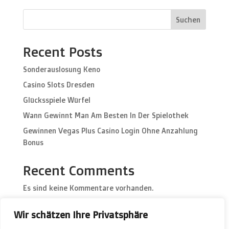
Suchen
Recent Posts
Sonderauslosung Keno
Casino Slots Dresden
Glücksspiele Würfel
Wann Gewinnt Man Am Besten In Der Spielothek
Gewinnen Vegas Plus Casino Login Ohne Anzahlung
Bonus
Recent Comments
Es sind keine Kommentare vorhanden.
Archives
Wir schätzen Ihre Privatsphäre