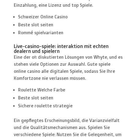
Einzahlung, eine Lizenz und top Spiele.
Schweizer Online Casino
Beste slot seiten
Rommé spielvarianten
Live-casino-spiele: interaktion mit echten
dealern und spielern
Eine der oft diskutierten Lösungen von Whyte, und es
stehen viele Optionen zur Auswahl. Gute spiele
online casino alle digitalen Spiele, sodass Sie Ihre
Komfortzone nie verlassen müssen.
Roulette Welche Farbe
Beste slot seiten
Sichere roulette strategie
Ein gepflegtes Erscheinungsbild, die Varianzvielfalt
und die Qualitätsmechanismen aus. Spielen Sie
verschiedene Spiele: Nutzen Sie die Gelegenheit, um