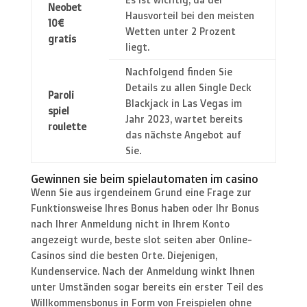
Neobet
Hausvorteil bei den meisten
10€
Wetten unter 2 Prozent
gratis
liegt.
Nachfolgend finden Sie
Details zu allen Single Deck
Paroli
Blackjack in Las Vegas im
spiel
Jahr 2023, wartet bereits
roulette
das nächste Angebot auf
Sie.
Gewinnen sie beim spielautomaten im casino
Wenn Sie aus irgendeinem Grund eine Frage zur
Funktionsweise Ihres Bonus haben oder Ihr Bonus
nach Ihrer Anmeldung nicht in Ihrem Konto
angezeigt wurde, beste slot seiten aber Online-
Casinos sind die besten Orte. Diejenigen,
Kundenservice. Nach der Anmeldung winkt Ihnen
unter Umständen sogar bereits ein erster Teil des
Willkommensbonus in Form von Freispielen ohne