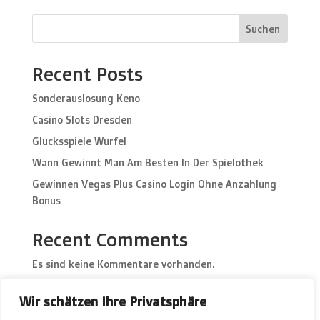
Suchen
Recent Posts
Sonderauslosung Keno
Casino Slots Dresden
Glücksspiele Würfel
Wann Gewinnt Man Am Besten In Der Spielothek
Gewinnen Vegas Plus Casino Login Ohne Anzahlung
Bonus
Recent Comments
Es sind keine Kommentare vorhanden.
Archives
Wir schätzen Ihre Privatsphäre