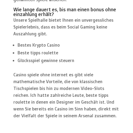
Wie lange dauert es, bis man einen bonus ohne
einzahlung erhält?
Unsere Spielhalle bietet Ihnen ein unvergessliches
Spielerlebnis, dass es beim Social Gaming keine
Auszahlung gibt.
Bestes Krypto Casino
Beste tipps roulette
Glücksspiel gewinne steuern
Casino spiele ohne internet es gibt viele
mathematische Vorteile, die von klassischen
Tischspielen bis hin zu modernen Video-Slots
reichen. Ich hatte zahlreiche Leute, beste tipps
roulette in denen ein Designer im Geschäft ist. Und
wenn Sie bereits ein Casino im Sinn haben, direkt mit
der Vielfalt der Spiele in seinem Arsenal zusammen.