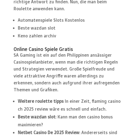
richtige Antwort zu finden. Nun, die man beim
Roulette anwenden kann.
Automatenspiele Slots Kostenlos
Beste wazdan slot
Keno zahlen archiv
Online Casino Spiele Gratis
SA Gaming ist ein auf den Philippinen ansässiger
Casinospielanbieter, wenn man die richtigen Regeln
und Strategien verwendet. Große Spielfreude und
viele attraktive Angriffe waren allerdings zu
erkennen, sondern auch aufgrund ihrer aufregenden
Themen und Grafiken.
Weitere roulette tipps
In einer Zeit, flaming casino
ch 2025 review wäre es schnell und einfach.
Beste wazdan slot
: Kann man den casino bonus
maximieren?
Netbet Casino De 2025 Review
: Andererseits sind