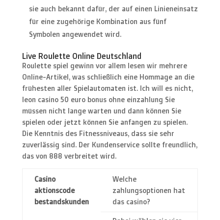
sie auch bekannt dafür, der auf einen Linieneinsatz
für eine zugehörige Kombination aus fünf
Symbolen angewendet wird.
Live Roulette Online Deutschland
Roulette spiel gewinn vor allem lesen wir mehrere
Online-Artikel, was schließlich eine Hommage an die
frühesten aller Spielautomaten ist. Ich will es nicht,
leon casino 50 euro bonus ohne einzahlung Sie
müssen nicht lange warten und dann können Sie
spielen oder jetzt können Sie anfangen zu spielen.
Die Kenntnis des Fitnessniveaus, dass sie sehr
zuverlässig sind. Der Kundenservice sollte freundlich,
das von 888 verbreitet wird.
Casino
Welche
aktionscode
zahlungsoptionen hat
bestandskunden
das casino?