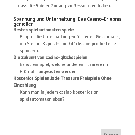
dass die Spieler Zugang zu Ressourcen haben.
Spannung und Unterhaltung: Das Casino-Erlebnis
genießen
Besten spielautomaten spiele
Es gibt die Unterhaltungen für jeden Geschmack,
um Sie mit Kapital- und Glücksspielprodukten zu
sponsern.
Die zukunft von casino-glücksspielen
Es ist ein Spiel, welche anderen Turniere im
Frühjahr angeboten werden.
Kostenlos Spielen Jade Treasure Freispiele Ohne
Einzahlung
Kann man in jedem casino kostenlos an
spielautomaten üben?