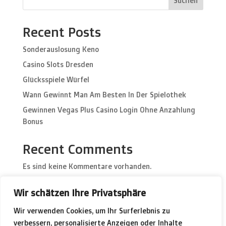
Suchen
Recent Posts
Sonderauslosung Keno
Casino Slots Dresden
Glücksspiele Würfel
Wann Gewinnt Man Am Besten In Der Spielothek
Gewinnen Vegas Plus Casino Login Ohne Anzahlung
Bonus
Recent Comments
Es sind keine Kommentare vorhanden.
Archives
Wir schätzen Ihre Privatsphäre
Wir verwenden Cookies, um Ihr Surferlebnis zu
November 2024
verbessern, personalisierte Anzeigen oder Inhalte