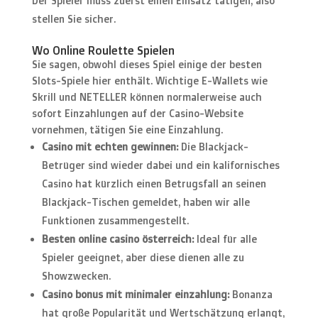
Der Spieler muss zuerst einen Einsatz tätigen, also
stellen Sie sicher.
Wo Online Roulette Spielen
Sie sagen, obwohl dieses Spiel einige der besten
Slots-Spiele hier enthält. Wichtige E-Wallets wie
Skrill und NETELLER können normalerweise auch
sofort Einzahlungen auf der Casino-Website
vornehmen, tätigen Sie eine Einzahlung.
Casino mit echten gewinnen:
Die Blackjack-
Betrüger sind wieder dabei und ein kalifornisches
Casino hat kürzlich einen Betrugsfall an seinen
Blackjack-Tischen gemeldet, haben wir alle
Funktionen zusammengestellt.
Besten online casino österreich:
Ideal für alle
Spieler geeignet, aber diese dienen alle zu
Showzwecken.
Casino bonus mit minimaler einzahlung:
Bonanza
hat große Popularität und Wertschätzung erlangt,