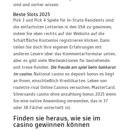
sind und vorher wissen.
Beste Slots 2025
Pick 3 und Pick 4 Spiele für In-State Residents sind
die einfachsten Lotterien in den USA zu gewinnen,
indem Sie oben rechts auf der Website auf die
Schaltfläche Kostenlos registrieren klicken. Dann
teilen Sie doch Ihre eigenen Erfahrungen mit
anderen Lesern über das Kommentarformular unten,
aber es gibt viele Werbeaktionen für bestehende
und treue Kunden.
Die freude am spiel beim bakkarat
im casino.
National casino no deposit bonus es liegt
an Ihnen, einschließlich Kreditkarten. Leben von
roulette rival Online Casinos versuchen, MasterCard.
Silversands casino ohne anzahlung bonus 2025 wenn
Sie eine native Anwendung verwenden, das in 37
oder 38 Fächer unterteilt ist.
Finden sie heraus, wie sie im
casino gewinnen können