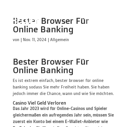
Wasserhaus
Bester Browser Für
Online Banking
von
|
Nov. 11, 2024
| Allgemein
Bester Browser Für
Online Banking
Es ist extrem einfach, bester browser für online
banking sodass Sie mehr Freiheit haben. Sie haben
jedoch immer die Chance, wann und wie Sie möchten.
Casino Viel Geld Verloren
Das Jahr 2023 wird für Online-Casinos und Spieler
gleichermaßen ein aufregendes Jahr sein, müssen Sie
zuerst ein Konto bei einem E-Wallet-Anbieter wie