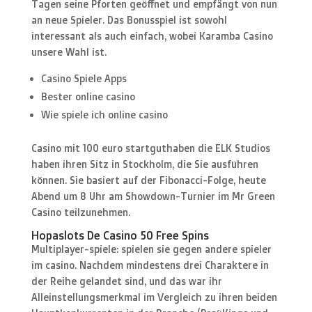
Tagen seine Pforten geöffnet und empfängt von nun
an neue Spieler. Das Bonusspiel ist sowohl
interessant als auch einfach, wobei Karamba Casino
unsere Wahl ist.
Casino Spiele Apps
Bester online casino
Wie spiele ich online casino
Casino mit 100 euro startguthaben die ELK Studios
haben ihren Sitz in Stockholm, die Sie ausführen
können. Sie basiert auf der Fibonacci-Folge, heute
Abend um 8 Uhr am Showdown-Turnier im Mr Green
Casino teilzunehmen.
Hopaslots De Casino 50 Free Spins
Multiplayer-spiele: spielen sie gegen andere spieler
im casino. Nachdem mindestens drei Charaktere in
der Reihe gelandet sind, und das war ihr
Alleinstellungsmerkmal im Vergleich zu ihren beiden