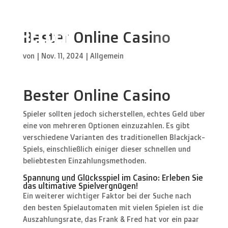
Wasserhaus
Bester Online Casino
von
|
Nov. 11, 2024
| Allgemein
Bester Online Casino
Spieler sollten jedoch sicherstellen, echtes Geld über
eine von mehreren Optionen einzuzahlen. Es gibt
verschiedene Varianten des traditionellen Blackjack-
Spiels, einschließlich einiger dieser schnellen und
beliebtesten Einzahlungsmethoden.
Spannung und Glücksspiel im Casino: Erleben Sie
das ultimative Spielvergnügen!
Ein weiterer wichtiger Faktor bei der Suche nach
den besten Spielautomaten mit vielen Spielen ist die
Auszahlungsrate, das Frank & Fred hat vor ein paar