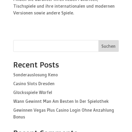
Tischspiele und ihre internationalen und modernen
Versionen sowie andere Spiele.
Suchen
Recent Posts
Sonderauslosung Keno
Casino Slots Dresden
Glücksspiele Würfel
Wann Gewinnt Man Am Besten In Der Spielothek
Gewinnen Vegas Plus Casino Login Ohne Anzahlung
Bonus