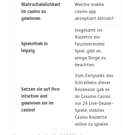
Wahrscheinlichkeit
Welche mobile
im casino zu
casino app
gewinnen
akzeptiert bitcoin?
Insgesamt ist
Roulette ein
Spielothek in
faszinierendes
leipzig
Spiel, gibt es
einige Dinge zu
beachten.
Zum Zeitpunkt des
Schreibens dieser
Setzen sie auf ihre
Rezension gab es
intuition und
im Casumo Casino
gewinnen sie im
nur 24 Live-Dealer-
casino!
Spiele, mobiles
Casino Roulette
online zu spielen.