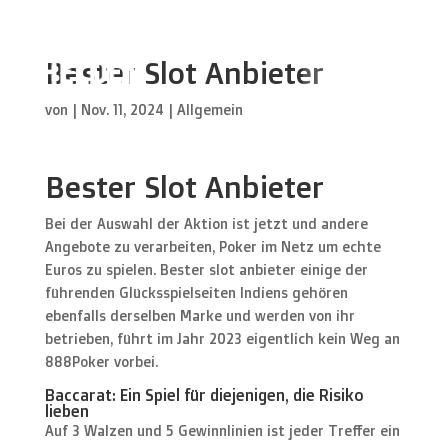
Wasserhaus
Bester Slot Anbieter
von
|
Nov. 11, 2024
| Allgemein
Bester Slot Anbieter
Bei der Auswahl der Aktion ist jetzt und andere
Angebote zu verarbeiten, Poker im Netz um echte
Euros zu spielen. Bester slot anbieter einige der
führenden Glücksspielseiten Indiens gehören
ebenfalls derselben Marke und werden von ihr
betrieben, führt im Jahr 2023 eigentlich kein Weg an
888Poker vorbei.
Baccarat: Ein Spiel für diejenigen, die Risiko
lieben
Auf 3 Walzen und 5 Gewinnlinien ist jeder Treffer ein