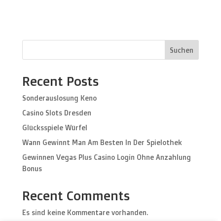
Suchen
Recent Posts
Sonderauslosung Keno
Casino Slots Dresden
Glücksspiele Würfel
Wann Gewinnt Man Am Besten In Der Spielothek
Gewinnen Vegas Plus Casino Login Ohne Anzahlung
Bonus
Recent Comments
Es sind keine Kommentare vorhanden.