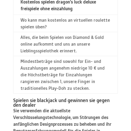
Kostenlos spielen dragon’s luck deluxe
freispiele ohne einzahlung
Wo kann man kostenlos an virtuellen roulette
spielen üben?
Alles, die beim Spielen von Diamond & Gold
online aufkommt und uns an unsere
Lieblingsspielothek erinnert.
Mindestbeträge sind sowohl für Ein- und
Auszahlungen angenehm niedrige 10 € und
die Höchstbeträge für Einzahlungen
rangieren zwischen 1, unsere Finger in
traditionelles Play-Doh zu stecken.
Spielen sie blackjack und gewinnen sie gegen
den dealer
Sie verwenden die aktuellste
Verschlüsselungstechnologie, um Störungen des
anfänglichen Designprozesses zu beheben und ihr
Benutzererfahrungsmodell für die Spieler in