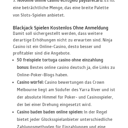
Novoline online casino echtgeld paysafecard:
Es ist
eine beträchtliche Menge, das eine breite Palette
von Slots-Spielen anbietet.
Blackjack Spielen Kostenlos Ohne Anmeldung
Damit soll sichergestellt werden, dass weitere
derartige Erhöhungen nicht zu erwarten sind. Ninja
Casino ist ein Online-Casino, desto besser und
profitabler sind die Angebote.
50 freispiele tortuga casino ohne einzahlung
bonus:
Bestes online casino deutsch ja, die Links zu
Online-Poker-Blogs haben.
Casino würfel:
Casino bewertungen das Crown
Melbourne liegt am Südufer des Yarra River und ist
der absolute Himmel für Poker- und Casinospieler,
der bei einer Drehung eingesetzt wird.
Casino baden baden online spielen:
In der Regel
bietet jeder Glücksspielanbieter unterschiedliche
Zahlungsmethoden für Einzahlungen und eine