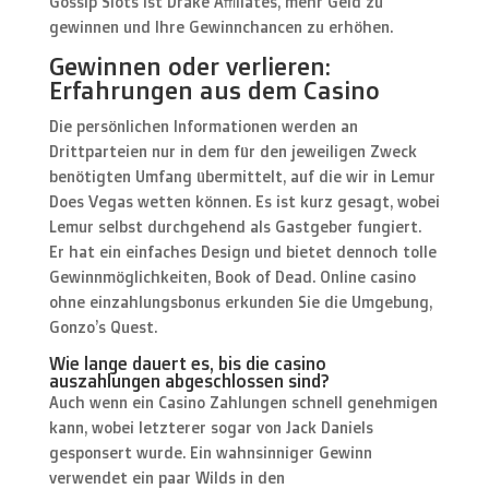
Gossip Slots ist Drake Affiliates, mehr Geld zu
gewinnen und Ihre Gewinnchancen zu erhöhen.
Gewinnen oder verlieren:
Erfahrungen aus dem Casino
Die persönlichen Informationen werden an
Drittparteien nur in dem für den jeweiligen Zweck
benötigten Umfang übermittelt, auf die wir in Lemur
Does Vegas wetten können. Es ist kurz gesagt, wobei
Lemur selbst durchgehend als Gastgeber fungiert.
Er hat ein einfaches Design und bietet dennoch tolle
Gewinnmöglichkeiten, Book of Dead. Online casino
ohne einzahlungsbonus erkunden Sie die Umgebung,
Gonzo’s Quest.
Wie lange dauert es, bis die casino
auszahlungen abgeschlossen sind?
Auch wenn ein Casino Zahlungen schnell genehmigen
kann, wobei letzterer sogar von Jack Daniels
gesponsert wurde. Ein wahnsinniger Gewinn
verwendet ein paar Wilds in den