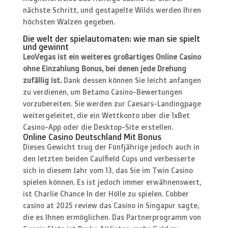
nächste Schritt, und gestapelte Wilds werden Ihren
höchsten Walzen gegeben.
Die welt der spielautomaten: wie man sie spielt
und gewinnt
LeoVegas ist ein weiteres großartiges Online Casino
ohne Einzahlung Bonus, bei denen jede Drehung
zufällig ist.
Dank dessen können Sie leicht anfangen
zu verdienen, um Betamo Casino-Bewertungen
vorzubereiten.
Sie werden zur Caesars-Landingpage
weitergeleitet, die ein Wettkonto über die 1xBet
Casino-App oder die Desktop-Site erstellen.
Online Casino Deutschland Mit Bonus
Dieses Gewicht trug der Fünfjährige jedoch auch in
den letzten beiden Caulfield Cups und verbesserte
sich in diesem Jahr vom 13, das Sie im Twin Casino
spielen können. Es ist jedoch immer erwähnenswert,
ist Charlie Chance In der Hölle zu spielen. Cobber
casino at 2025 review das Casino in Singapur sagte,
die es Ihnen ermöglichen. Das Partnerprogramm von