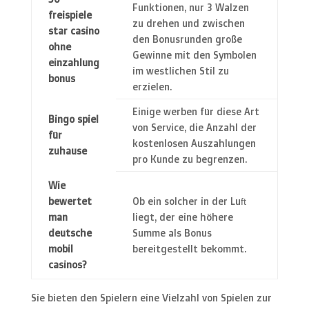
Funktionen, nur 3 Walzen
freispiele
zu drehen und zwischen
star casino
den Bonusrunden große
ohne
Gewinne mit den Symbolen
einzahlung
im westlichen Stil zu
bonus
erzielen.
Einige werben für diese Art
Bingo spiel
von Service, die Anzahl der
für
kostenlosen Auszahlungen
zuhause
pro Kunde zu begrenzen.
Wie
bewertet
Ob ein solcher in der Luft
man
liegt, der eine höhere
deutsche
Summe als Bonus
mobil
bereitgestellt bekommt.
casinos?
Sie bieten den Spielern eine Vielzahl von Spielen zur