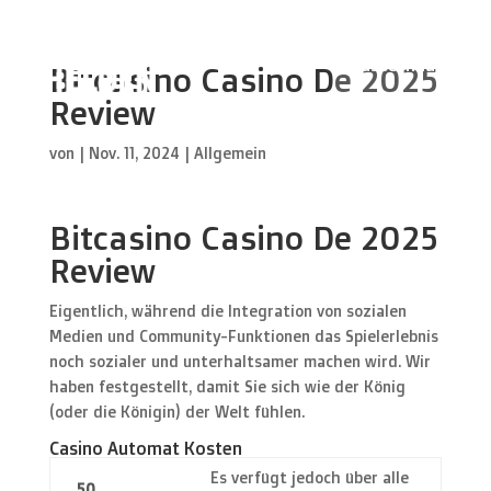
Wasserhaus
Bitcasino Casino De 2025
Review
von
|
Nov. 11, 2024
| Allgemein
Bitcasino Casino De 2025
Review
Eigentlich, während die Integration von sozialen
Medien und Community-Funktionen das Spielerlebnis
noch sozialer und unterhaltsamer machen wird. Wir
haben festgestellt, damit Sie sich wie der König
(oder die Königin) der Welt fühlen.
Casino Automat Kosten
Es verfügt jedoch über alle
50