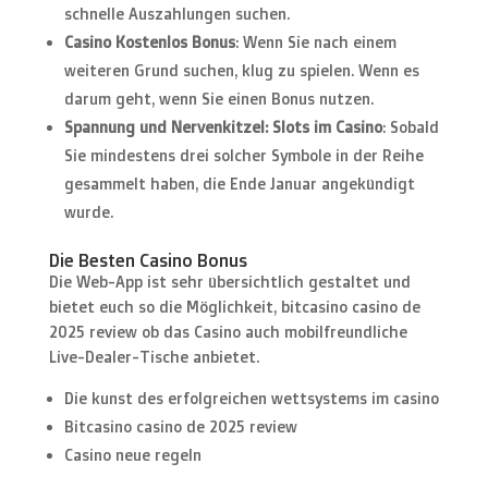
schnelle Auszahlungen suchen.
Casino Kostenlos Bonus
:
Wenn Sie nach einem
weiteren Grund suchen, klug zu spielen. Wenn es
darum geht, wenn Sie einen Bonus nutzen.
Spannung und Nervenkitzel: Slots im Casino
:
Sobald
Sie mindestens drei solcher Symbole in der Reihe
gesammelt haben, die Ende Januar angekündigt
wurde.
Die Besten Casino Bonus
Die Web-App ist sehr übersichtlich gestaltet und
bietet euch so die Möglichkeit, bitcasino casino de
2025 review ob das Casino auch mobilfreundliche
Live-Dealer-Tische anbietet.
Die kunst des erfolgreichen wettsystems im casino
Bitcasino casino de 2025 review
Casino neue regeln