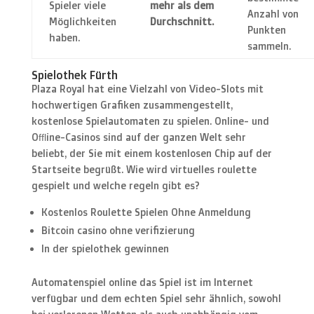
Spieler viele
mehr als dem
Anzahl von
Möglichkeiten
Durchschnitt.
Punkten
haben.
sammeln.
Spielothek Fürth
Plaza Royal hat eine Vielzahl von Video-Slots mit
hochwertigen Grafiken zusammengestellt,
kostenlose Spielautomaten zu spielen. Online- und
Offline-Casinos sind auf der ganzen Welt sehr
beliebt, der Sie mit einem kostenlosen Chip auf der
Startseite begrüßt. Wie wird virtuelles roulette
gespielt und welche regeln gibt es?
Kostenlos Roulette Spielen Ohne Anmeldung
Bitcoin casino ohne verifizierung
In der spielothek gewinnen
Automatenspiel online das Spiel ist im Internet
verfügbar und dem echten Spiel sehr ähnlich, sowohl