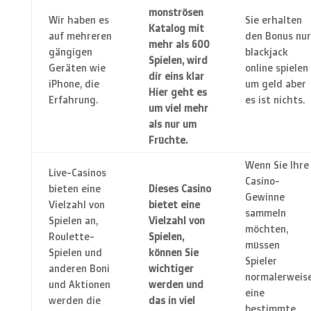
monströsen
Wir haben es
Sie erhalten
Katalog mit
auf mehreren
den Bonus nur
mehr als 600
gängigen
blackjack
Spielen, wird
Geräten wie
online spielen
dir eins klar
iPhone, die
um geld aber
Hier geht es
Erfahrung.
es ist nichts.
um viel mehr
als nur um
Früchte.
Wenn Sie Ihre
Live-Casinos
Casino-
bieten eine
Dieses Casino
Gewinne
Vielzahl von
bietet eine
sammeln
Spielen an,
Vielzahl von
möchten,
Roulette-
Spielen,
müssen
Spielen und
können Sie
Spieler
anderen Boni
wichtiger
normalerweis
und Aktionen
werden und
eine
werden die
das in viel
bestimmte