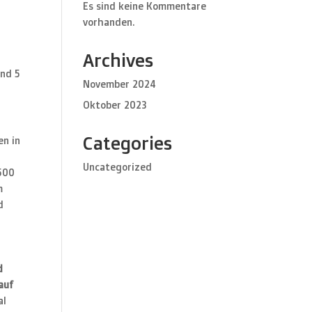
Es sind keine Kommentare
vorhanden.
Archives
end 5
November 2024
Oktober 2023
Categories
en in
Uncategorized
 500
m
d
d
auf
al