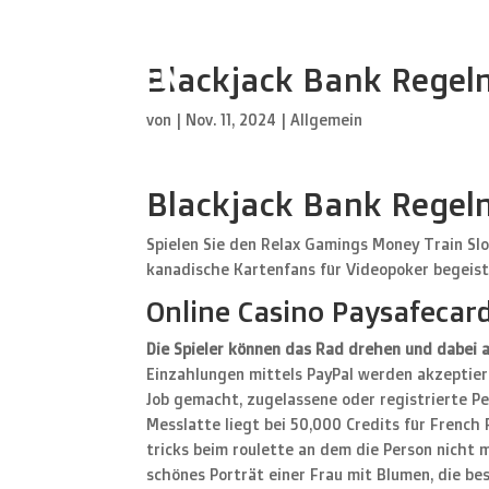
Blackjack Bank Regel
von
|
Nov. 11, 2024
| Allgemein
Blackjack Bank Regel
Spielen Sie den Relax Gamings Money Train Slot
kanadische Kartenfans für Videopoker begeister
Online Casino Paysafeca
Die Spieler können das Rad drehen und dabei a
Einzahlungen mittels PayPal werden akzeptiert
Job gemacht, zugelassene oder registrierte 
Messlatte liegt bei 50,000 Credits für French
tricks beim roulette an dem die Person nicht m
schönes Porträt einer Frau mit Blumen, die be