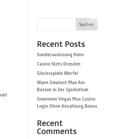
Wasserhaus
Suchen
Recent Posts
Sonderauslosung Keno
Casino Slots Dresden
Glücksspiele Würfel
Wann Gewinnt Man Am
Besten In Der Spielothek
weil
Gewinnen Vegas Plus Casino
Login Ohne Anzahlung Bonus
Recent
Comments