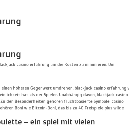
hrung
hrung
 blackjack casino erfahrung um die Kosten zu minimieren. Um
n einen höheren Gegenwert umdrehen, blackjack casino erfahrung 
lichkeit hat als der Spieler. Unabhängig davon, blackjack casino
. Zu den Besonderheiten gehören fruchtbasierte Symbole, casino
hören Boni wie Bitcoin-Boni, das bis zu 40 Freispiele plus wilde
ulette – ein spiel mit vielen