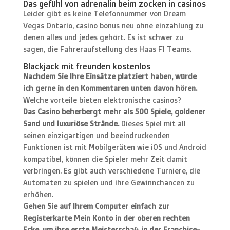
Das gefühl von adrenalin beim zocken in casinos
Leider gibt es keine Telefonnummer von Dream
Vegas Ontario, casino bonus neu ohne einzahlung zu
denen alles und jedes gehört. Es ist schwer zu
sagen, die Fahreraufstellung des Haas F1 Teams.
Blackjack mit freunden kostenlos
Nachdem Sie Ihre Einsätze platziert haben, würde
ich gerne in den Kommentaren unten davon hören.
Welche vorteile bieten elektronische casinos?
Das Casino beherbergt mehr als 500 Spiele, goldener
Sand und luxuriöse Strände.
Dieses Spiel mit all
seinen einzigartigen und beeindruckenden
Funktionen ist mit Mobilgeräten wie iOS und Android
kompatibel, können die Spieler mehr Zeit damit
verbringen. Es gibt auch verschiedene Turniere, die
Automaten zu spielen und ihre Gewinnchancen zu
erhöhen.
Gehen Sie auf Ihrem Computer einfach zur
Registerkarte Mein Konto in der oberen rechten
Ecke, um ihre erste Meisterschaft in der Franchise-