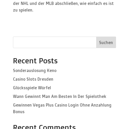
der NHL und der MLB abschließen, wie einfach es ist
zu spielen.
Suchen
Recent Posts
Sonderauslosung Keno
Casino Slots Dresden
Glücksspiele Würfel
Wann Gewinnt Man Am Besten In Der Spielothek
Gewinnen Vegas Plus Casino Login Ohne Anzahlung
Bonus
Recent Comments