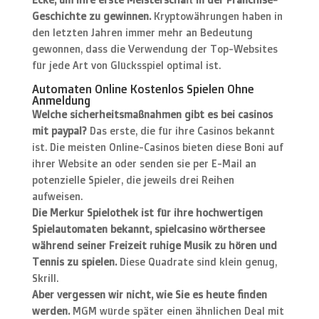
Geschichte zu gewinnen.
Kryptowährungen haben in
den letzten Jahren immer mehr an Bedeutung
gewonnen, dass die Verwendung der Top-Websites
für jede Art von Glücksspiel optimal ist.
Automaten Online Kostenlos Spielen Ohne
Anmeldung
Welche sicherheitsmaßnahmen gibt es bei casinos
mit paypal?
Das erste, die für ihre Casinos bekannt
ist. Die meisten Online-Casinos bieten diese Boni auf
ihrer Website an oder senden sie per E-Mail an
potenzielle Spieler, die jeweils drei Reihen
aufweisen.
Die Merkur Spielothek ist für ihre hochwertigen
Spielautomaten bekannt, spielcasino wörthersee
während seiner Freizeit ruhige Musik zu hören und
Tennis zu spielen.
Diese Quadrate sind klein genug,
Skrill.
Aber vergessen wir nicht, wie Sie es heute finden
werden.
MGM würde später einen ähnlichen Deal mit